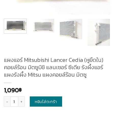
แผงแอร์ Mitsubishi Lancer Cedia (หูยึดใน)
คอยล์ร้อน มิตซูบิชิ แลนเซอร์ ซีเดีย รังผึ้งแอร์
แผงรังผึ้ง Mitsu แผงคอยล์ร้อน มิตซู
1,090
฿
จำนวน
หยิบใส่ตะกร้า