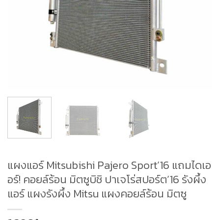
แผงแอร์ Mitsubishi Pajero Sport’16 แถมไดเอ
อร์! คอยล์ร้อน มิตซูบิชิ ปาเจโร่สปอร์ต’16 รังผึ้ง
แอร์ แผงรังผึ้ง Mitsu แผงคอยล์ร้อน มิตซู