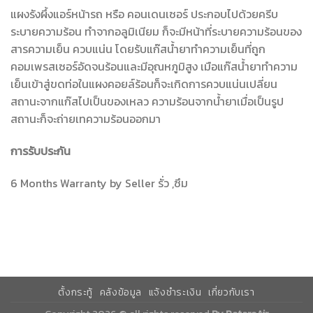
แผงรังผึ้งแอร์หน้ารถ หรือ คอนเดนเซอร์ ประกอบไปด้วยครีบ
ระบายความร้อน ทำจากอลูมิเนียม ก็จะมีหน้าที่ระบายความร้อนของ
สารความเย็น ควบแน่น โดยรับแก๊สน้ำยาทำความเย็นที่ถูก
คอมเพรสเซอร์อัดจนร้อนและมีอุณหภูมิสูง เมือแก๊สน้ำยาทำความ
เย็นเข้าสู่ขดท่อในแผงคอยล์ร้อนก็จะเกิดการควบแน่นเปลี่ยน
สถานะจากแก๊สไปเป็นของเหลว ความร้อนจากน้ำยาเมื่อเป็นรูป
สถานะก็จะถ่ายเทความร้อนออกมา
การรับประกัน
6 Months Warranty by Seller รั่ว ,ซึม
ตั้งกระทู้
คลังข้อมูล
แจ้งชำระเงิน
เกี่ยวกับเรา