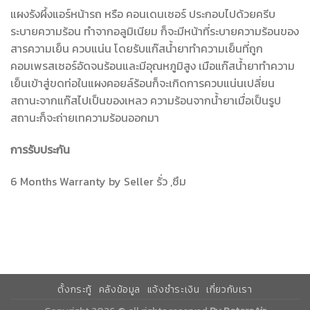
แผงรังผึ้งแอร์หน้ารถ หรือ คอนเดนเซอร์ ประกอบไปด้วยครีบ
ระบายความร้อน ทำจากอลูมิเนียม ก็จะมีหน้าที่ระบายความร้อนของ
สารความเย็น ควบแน่น โดยรับแก๊สน้ำยาทำความเย็นที่ถูก
คอมเพรสเซอร์อัดจนร้อนและมีอุณหภูมิสูง เมือแก๊สน้ำยาทำความ
เย็นเข้าสู่ขดท่อในแผงคอยล์ร้อนก็จะเกิดการควบแน่นเปลี่ยน
สถานะจากแก๊สไปเป็นของเหลว ความร้อนจากน้ำยาเมื่อเป็นรูป
สถานะก็จะถ่ายเทความร้อนออกมา
การรับประกัน
6 Months Warranty by Seller รั่ว ,ซึม
ตั้งกระทู้
คลังข้อมูล
แจ้งชำระเงิน
เกี่ยวกับเรา