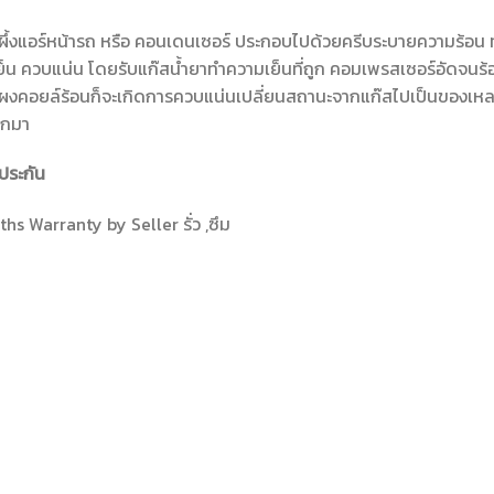
ผึ้งแอร์หน้ารถ หรือ คอนเดนเซอร์ ประกอบไปด้วยครีบระบายความร้อน ท
็น ควบแน่น โดยรับแก๊สน้ำยาทำความเย็นที่ถูก คอมเพรสเซอร์อัดจนร้อน
ผงคอยล์ร้อนก็จะเกิดการควบแน่นเปลี่ยนสถานะจากแก๊สไปเป็นของเหลว
อกมา
ประกัน
hs Warranty by Seller รั่ว ,ซึม