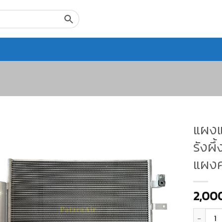
แผงแอ
รังผึ้
แผงค
2,00
จำนวน