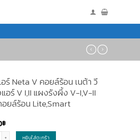
ร์ Neta V คอยล์ร้อน เนต้า วี
งแอร์ V I,II แผงรังผึ้ง V-I,V-II
อยล์ร้อน Lite,Smart
0
฿
หยิบใส่ตะกร้า