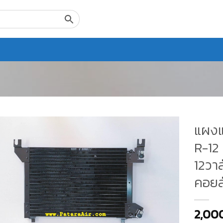
แผงแอ
R-12 
12วาล
คอยล
2,00