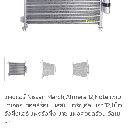
แผงแอร์ Nissan March,Almera’12,Note แถม
ไดเออร์! คอยล์ร้อน นิสสัน มาร์ช,อัลเมร่า’12,โน๊ต
รังผึ้งแอร์ แผงรังผึ้ง มาช แผงคอยล์ร้อน อัลเม
รา