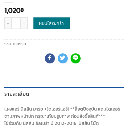
1,020
฿
จำนวน
หยิบใส่ตะกร้า
SKU:
010950
รายละเอียด
แผงแอร์ นิสสัน มาร์ช +ไดเออร์แอร์! **ล็อตปัจจุบัน แถมไดเออร์
ตามภาพหน้าปก กรุณาเทียบรูปภาพ ก่อนสั่งซื้อสินค้า**
ใช้ร่วมกับ นิสสัน อัลเมร่า ปี 2012-2018 ,นิสสัน โน๊ต