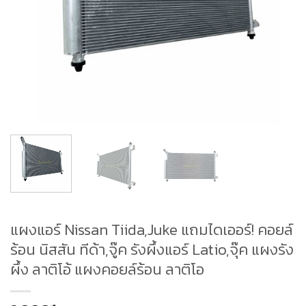
แผงแอร์ Nissan Tiida,Juke แถมไดเออร์! คอยล์
ร้อน นิสสัน ทีด้า,จู๊ค รังผึ้งแอร์ Latio,จุ๊ค แผงรัง
ผึ้ง ลาติโอ้ แผงคอยล์ร้อน ลาติโอ