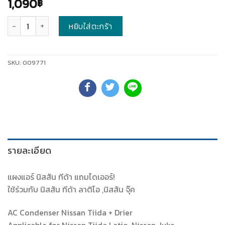
1,090
฿
จำนวน
หยิบใส่ตะกร้า
SKU:
009771
รายละเอียด
แผงแอร์ นิสสัน ทีด้า แถมไดเออร์!
ใช้ร่วมกับ นิสสัน ทีด้า ลาติโอ ,นิสสัน จุ๊ค
AC Condenser Nissan Tiida + Drier
Applicable for Nissan Tiida Latio ,Nissan Juke