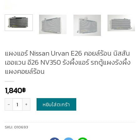
แผงแอร์ Nissan Urvan E26 คอยล์ร้อน นิสสัน
เออแวน อี26 NV350 รังผึ้งแอร์ รถตู้แผงรังผึ้ง
แผงคอยล์ร้อน
1,840
฿
จำนวน
หยิบใส่ตะกร้า
SKU:
010693