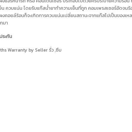
ผึ้งแอร์หน้ารถ หรือ คอนเดนเซอร์ ประกอบไปด้วยครีบระบายความร้อน ท
็น ควบแน่น โดยรับแก๊สน้ำยาทำความเย็นที่ถูก คอมเพรสเซอร์อัดจนร้อน
ผงคอยล์ร้อนก็จะเกิดการควบแน่นเปลี่ยนสถานะจากแก๊สไปเป็นของเหลว
อกมา
ประกัน
hs Warranty by Seller รั่ว ,ซึม