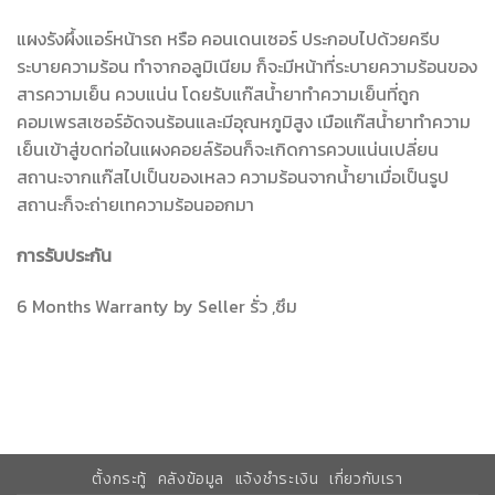
แผงรังผึ้งแอร์หน้ารถ หรือ คอนเดนเซอร์ ประกอบไปด้วยครีบ
ระบายความร้อน ทำจากอลูมิเนียม ก็จะมีหน้าที่ระบายความร้อนของ
สารความเย็น ควบแน่น โดยรับแก๊สน้ำยาทำความเย็นที่ถูก
คอมเพรสเซอร์อัดจนร้อนและมีอุณหภูมิสูง เมือแก๊สน้ำยาทำความ
เย็นเข้าสู่ขดท่อในแผงคอยล์ร้อนก็จะเกิดการควบแน่นเปลี่ยน
สถานะจากแก๊สไปเป็นของเหลว ความร้อนจากน้ำยาเมื่อเป็นรูป
สถานะก็จะถ่ายเทความร้อนออกมา
การรับประกัน
6 Months Warranty by Seller รั่ว ,ซึม
ตั้งกระทู้
คลังข้อมูล
แจ้งชำระเงิน
เกี่ยวกับเรา