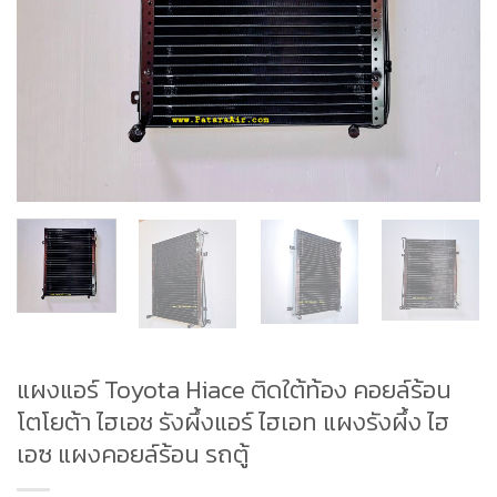
แผงแอร์ Toyota Hiace ติดใต้ท้อง คอยล์ร้อน
โตโยต้า ไฮเอช รังผึ้งแอร์ ไฮเอท แผงรังผึ้ง ไฮ
เอซ แผงคอยล์ร้อน รถตู้