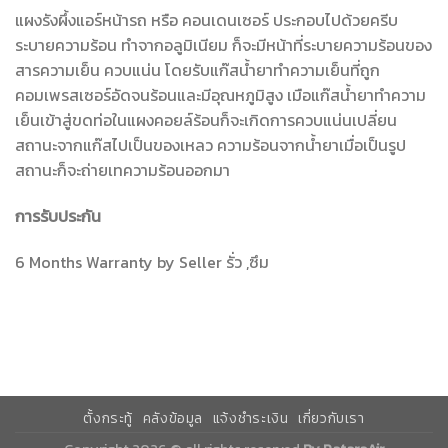
แผงรังผึ้งแอร์หน้ารถ หรือ คอนเดนเซอร์ ประกอบไปด้วยครีบ
ระบายความร้อน ทำจากอลูมิเนียม ก็จะมีหน้าที่ระบายความร้อนของ
สารความเย็น ควบแน่น โดยรับแก๊สน้ำยาทำความเย็นที่ถูก
คอมเพรสเซอร์อัดจนร้อนและมีอุณหภูมิสูง เมือแก๊สน้ำยาทำความ
เย็นเข้าสู่ขดท่อในแผงคอยล์ร้อนก็จะเกิดการควบแน่นเปลี่ยน
สถานะจากแก๊สไปเป็นของเหลว ความร้อนจากน้ำยาเมื่อเป็นรูป
สถานะก็จะถ่ายเทความร้อนออกมา
การรับประกัน
6 Months Warranty by Seller รั่ว ,ซึม
ตั้งกระทู้
คลังข้อมูล
แจ้งชำระเงิน
เกี่ยวกับเรา