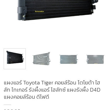
แผงแอร์ Toyota Tiger คอยล์ร้อน โตโยต้า ไฮ
ลัก ไทเกอร์ รังผึ้งแอร์ ไฮลักซ์ แผงรังผึ้ง D4D
แผงคอยล์ร้อน ดีโฟดี