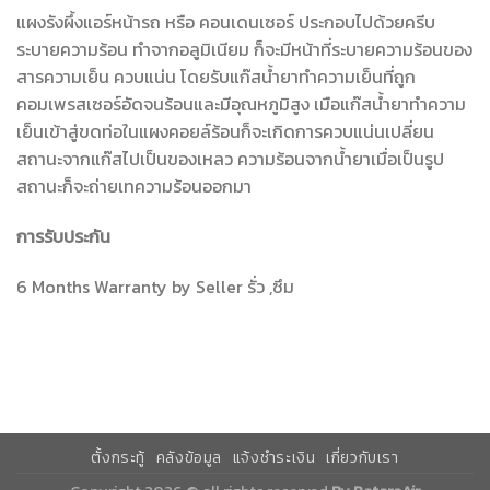
แผงรังผึ้งแอร์หน้ารถ หรือ คอนเดนเซอร์ ประกอบไปด้วยครีบ
ระบายความร้อน ทำจากอลูมิเนียม ก็จะมีหน้าที่ระบายความร้อนของ
สารความเย็น ควบแน่น โดยรับแก๊สน้ำยาทำความเย็นที่ถูก
คอมเพรสเซอร์อัดจนร้อนและมีอุณหภูมิสูง เมือแก๊สน้ำยาทำความ
เย็นเข้าสู่ขดท่อในแผงคอยล์ร้อนก็จะเกิดการควบแน่นเปลี่ยน
สถานะจากแก๊สไปเป็นของเหลว ความร้อนจากน้ำยาเมื่อเป็นรูป
สถานะก็จะถ่ายเทความร้อนออกมา
การรับประกัน
6 Months Warranty by Seller รั่ว ,ซึม
ตั้งกระทู้
คลังข้อมูล
แจ้งชำระเงิน
เกี่ยวกับเรา