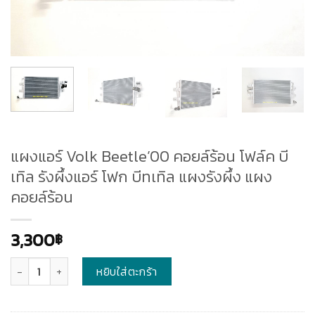
แผงแอร์ Volk Beetle’00 คอยล์ร้อน โฟล์ค บี
เทิล รังผึ้งแอร์ โฟก บีทเทิล แผงรังผึ้ง แผง
คอยล์ร้อน
3,300
฿
จำนวน
หยิบใส่ตะกร้า