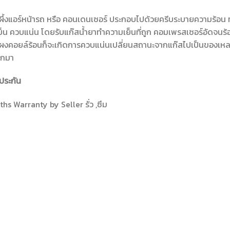
ผึ้งแอร์หน้ารถ หรือ คอนเดนเซอร์ ประกอบไปด้วยครีบระบายความร้อน ท
็น ควบแน่น โดยรับแก๊สน้ำยาทำความเย็นที่ถูก คอมเพรสเซอร์อัดจนร้อน
ผงคอยล์ร้อนก็จะเกิดการควบแน่นเปลี่ยนสถานะจากแก๊สไปเป็นของเหลว
อกมา
ประกัน
hs Warranty by Seller รั่ว ,ซึม