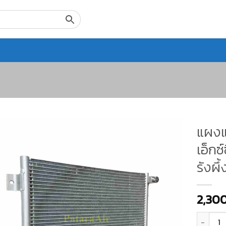
แผงแ
เอ็กซ
รังผึ
2,30
จำนวน