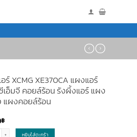
อร์ XCMG XE370CA แผงแอร์
์ซีเอ็มจี คอยล์ร้อน รังผึ้งแอร์ แผง
้ง แผงคอยล์ร้อน
0
฿
หยิบใส่ตะกร้า