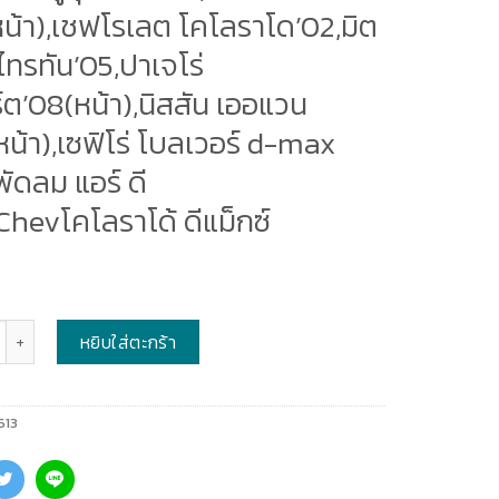
หน้า),เชฟโรเลต โคโลราโด’02,มิต
ิ ไทรทัน’05,ปาเจโร่
ต’08(หน้า),นิสสัน เออแวน
น้า),เซฟิโร่ โบลเวอร์ d-max
ัดลม แอร์ ดี
Chevโคโลราโด้ ดีแม็กซ์
หยิบใส่ตะกร้า
613