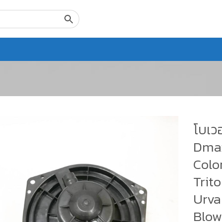
โบเวอ
Dmax
Colo
Trit
Urva
Blowe