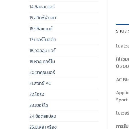
14.ซีลคอมแอร์
15.สวิทช์พัดลม
16.รีซิสแตนท์
รายละ
17.เทอร์โมสตัท
โบลเวอ
18.วอลลุ่ม แอร์
ใส่ร่วม
19.หางเทอร์โม
ปี 200
20.ขาคอมแอร์
AC Bl
21.สวิทช์ AC
Applic
22.โอริง
Sport 
23.เซอร์โว
โบเวอร
24.ข้อต่อแปลง
การรับ
25.มู่เล่ย์ เครื่อง