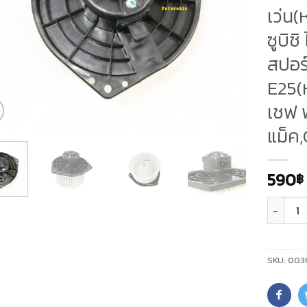
เว่น(
ซูบิช
สปอร์
E25(ห
เชฟ พ
แม็ค,
590
฿
จำนวน
SKU:
003