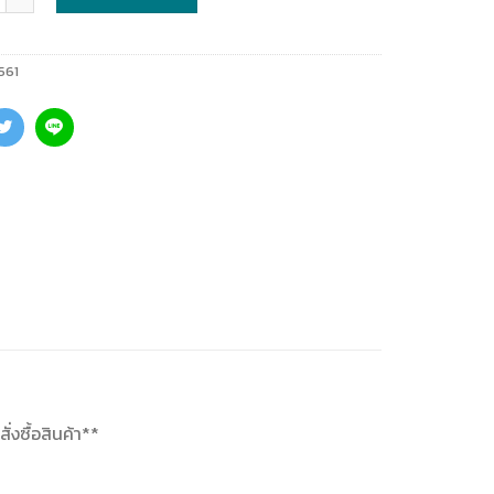
561
งซื้อสินค้า**