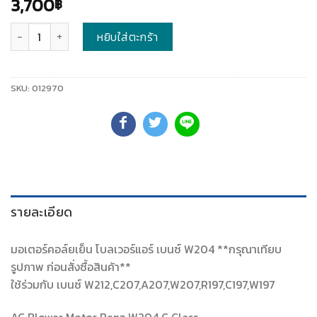
3,700
฿
จำนวน
หยิบใส่ตะกร้า
SKU:
012970
รายละเอียด
มอเตอร์คอล์ยเย็น โบลเวอร์แอร์ เบนซ์ W204 **กรุณาเทียบ
รูปภาพ ก่อนสั่งซื้อสินค้า**
ใช้ร่วมกับ เบนซ์ W212,C207,A207,W207,R197,C197,W197
AC Blower Motor Benz W204 C Class