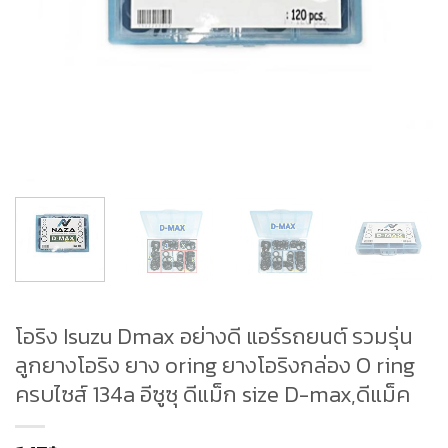
โอริง Isuzu Dmax อย่างดี แอร์รถยนต์ รวมรุ่น
ลูกยางโอริง ยาง oring ยางโอริงกล่อง O ring
ครบไซส์ 134a อีซูซุ ดีแม็ก size D-max,ดีแม็ค