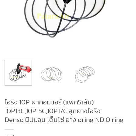
โอริง 10P ฝาคอมแอร์ (แพค5เส้น)
10P13C,10P15C,10P17C ลูกยางโอริง
Denso,นิปปอน เด็นโซ่ ยาง oring ND O ring