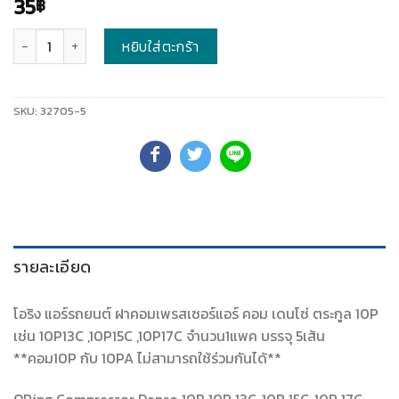
35
฿
จำนวน
หยิบใส่ตะกร้า
SKU:
32705-5
รายละเอียด
โอริง แอร์รถยนต์ ฝาคอมเพรสเซอร์แอร์ คอม เดนโซ่ ตระกูล 10P
เช่น 10P13C ,10P15C ,10P17C จำนวน1แพค บรรจุ 5เส้น
**คอม10P กับ 10PA ไม่สามารถใช้ร่วมกันได้**
ORing Compressor Denso 10P 10P 13C ,10P 15C ,10P 17C