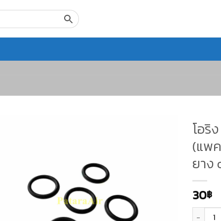
โอริ
(แพค6
ยาง 
30
฿
จำนวน