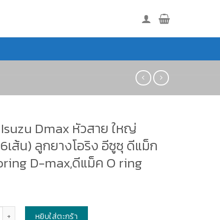
ง Isuzu Dmax หัวสาย ใหญ่
เส้น) ลูกยางโอริง อีซูซุ ดีแม็ก
oring D-max,ดีแม็ค O ring
หยิบใส่ตะกร้า