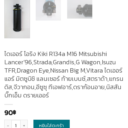
ไดเออร์ โอริง Kiki R134a M16 Mitsubishi
Lancer’96,Strada,Grandis,G Wagon,Isuzu
TFR,Dragon Eye,Nissan Big M,Vitara ไดเออร์
แอร์ มิตซูบิชิ แลนเซอร์ ท้ายเบนซ์,สตราด้า,แกรน
ดิส,จีวากอน,อีซูซุ ทีเอฟอาร์,ดราก้อนอาย,นิสสัน
บิ๊กเอ็ม ดรายเออร์
90
฿
จำนวน
หยิบใส่ตะกร้า