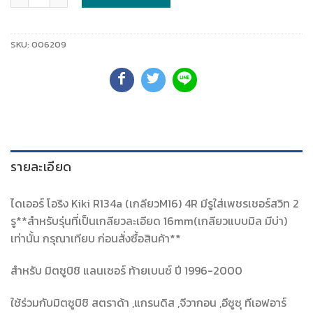
SKU:
006209
รายละเอียด
ไดเออร์ โอริง Kiki R134a (เกลียวM16) 4R มีรูใส่เพชรเชอร์สวิท 2
รู**สำหรับรุ่นที่เป็นเกลียวละเอียด 16mm(เกลียวแบบมิล มีบ่า)
เท่านั้น กรุณาเทียบ ก่อนสั่งซื้อสินค้า**
สำหรับ มิตซูบิชิ แลนเซอร์ ท้ายเบนซ์ ปี 1996-2000
ใช้ร่วมกับมิตซูบิชิ สตราด้า ,แกรนดิส ,จีวากอน ,อีซูซุ ทีเอฟอาร์