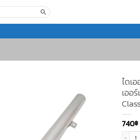
ไดเอ
เออร์
Class
740
฿
จำนวน