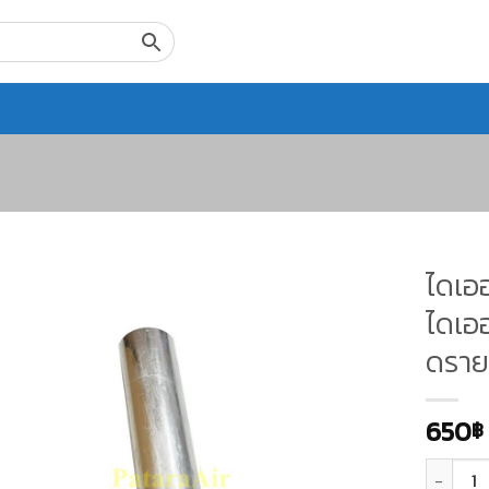
ไดเออ
ไดเอ
ดราย
650
฿
จำนวน