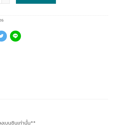
26
งเบนซินเท่านั้น**