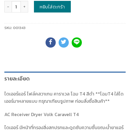
จำนวน
หยิบใส่ตะกร้า
SKU:
001343
รายละเอียด
ไดเออร์แอร์ โฟล์คสวาเกน คาราเวล โฉม T4 สีดำ **โฉมT4 ใส่ได
เออร์มาหลายแบบ กรุณาเทียบรูปภาพ ก่อนสั่งซื้อสินค้า**
AC Receiver Dryer Volk Caravell T4
ไดเออร์ มีหน้าที่กรองสิ่งสกปรกและดูดซับความชื้นขณะน้ำยาแอร์