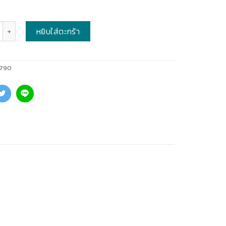
หยิบใส่ตะกร้า
790