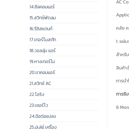
AC Co
14.ซีลคอมแอร์
Appli
15.สวิทช์พัดลม
คลัช 
16.รีซิสแตนท์
17.เทอร์โมสตัท
1. แผ่
18.วอลลุ่ม แอร์
สำหรับ
19.หางเทอร์โม
สินค้า
20.ขาคอมแอร์
การนำไ
21.สวิทช์ AC
การรับ
22.โอริง
23.เซอร์โว
6 Mon
24.ข้อต่อแปลง
25.มู่เล่ย์ เครื่อง