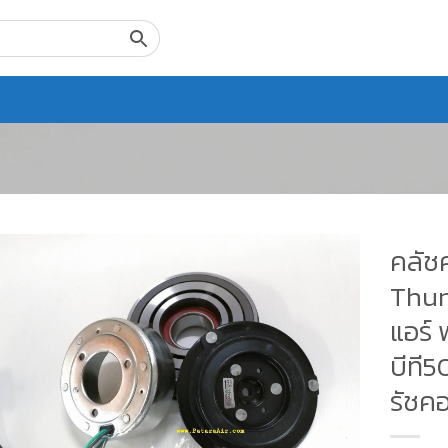
คลัช
Thun
แอร์ 
บีที
รัชคอ