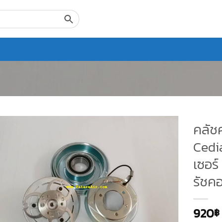
คลัช
Cedia
เซอร์
รัชค
920
฿