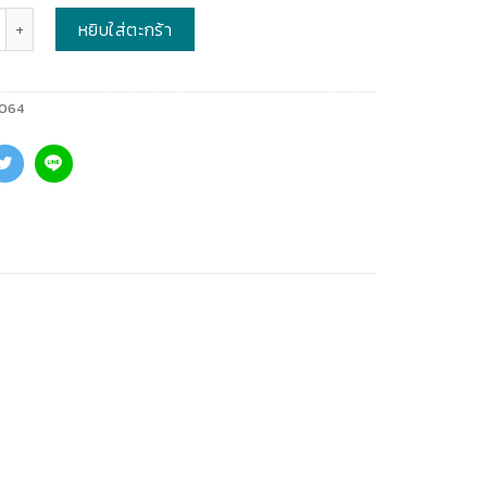
หยิบใส่ตะกร้า
064