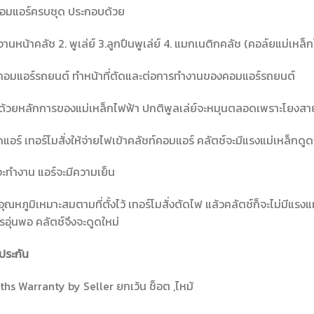
คอมแอร์ครบชุด ประกอบด้วย
นจานหน้าคลัช 2. พูเล่ย์ 3.ลูกปืนพูเล่ย์ 4. แมกเนติกคลัช (คอล์ยแม่เหล็
์คอมแอร์รถยนต์ ทำหน้าที่ตัดและต่อการทำงานของคอมแอร์รถยนต์
้วยหลักการของแม่เหล็กไฟฟ้า ปกติพูลเล่ย์จะหมุนตลอดเพราะโยงสายพ
ปิดแอร์ เทอร์โมสั่งให้จ่ายไฟเข้าคลัชท์คอมแอร์ คลัตช์จะมีแรงแม่เหล็ก
ะทำงาน แอร์จะมีความเย็น
ึงอุณหภูมิเหมาะสมตามที่ตั้งไว้ เทอร์โมสั่งตัดไฟ แล้วคลัตช์ก็จะไม่มี
อุ่นพอ คลัตช์จึงจะดูดใหม่
ประกัน
hs Warranty by Seller ยกเว้น ช็อต ,ไหม้