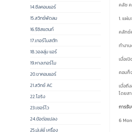
คลัช 
14.ซีลคอมแอร์
15.สวิทช์พัดลม
1. แผ่
16.รีซิสแตนท์
คลัทช
17.เทอร์โมสตัท
ทำงานด
18.วอลลุ่ม แอร์
เมื่อเ
19.หางเทอร์โม
คอมก็จ
20.ขาคอมแอร์
21.สวิทช์ AC
เมื่อถ
โดยสาร
22.โอริง
การรับ
23.เซอร์โว
24.ข้อต่อแปลง
6 Mont
25.มู่เล่ย์ เครื่อง